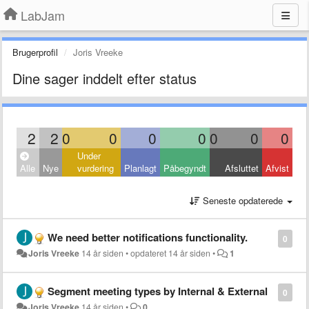
LabJam
Brugerprofil
Joris Vreeke
Dine sager inddelt efter status
2
2
0
0
0
0
0
0
0
Under
Alle
Nye
vurdering
Planlagt
Påbegyndt
Afsluttet
Afvist
Seneste opdaterede
We need better notifications functionality.
0
Joris Vreeke
14 år siden
•
opdateret
14 år siden
•
1
Segment meeting types by Internal & External
0
Joris Vreeke
14 år siden
•
0