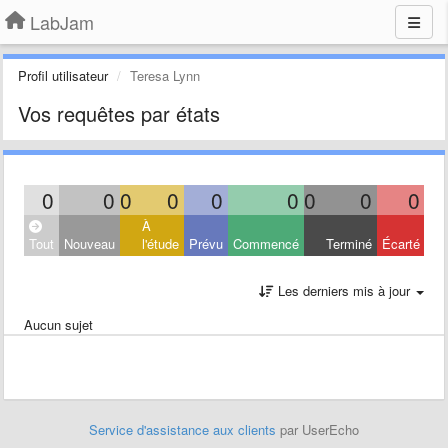
LabJam
Profil utilisateur
Teresa Lynn
Vos requêtes par états
0
0
0
0
0
0
0
0
0
À
Tout
Nouveau
l'étude
Prévu
Commencé
Terminé
Écarté
Les derniers mis à jour
Aucun sujet
Service d'assistance aux clients
par UserEcho