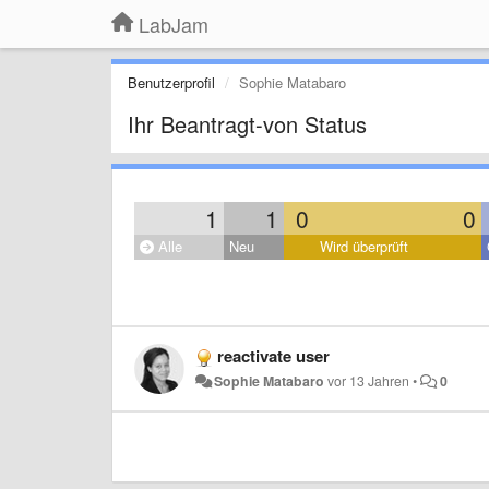
LabJam
Benutzerprofil
Sophie Matabaro
Ihr Beantragt-von Status
1
1
0
0
Alle
Neu
Wird überprüft
reactivate user
Sophie Matabaro
vor 13 Jahren
•
0