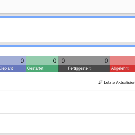
0
0
0
0
Geplant
Gestartet
Fertiggestellt
Abgelehnt
Letzte Aktualisie