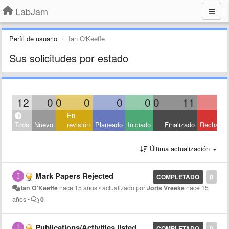
LabJam
Perfil de usuario
Ian O'Keeffe
Sus solicitudes por estado
12
0
0
0
0
0
0
11
En
Todo
Nuevo
revisión
Planeado
Iniciado
Finalizado
Rechaza
Última actualización
Mark Papers Rejected
COMPLETADO
0
Ian O'Keeffe
hace 15 años
•
actualizado por
Joris Vreeke
hace 15
años
•
0
Publications/Activities listed on profile page.
COMPLETADO
0