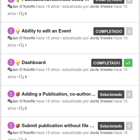
Ian O'Keeffe
hace 15 años
•
actualizado por
Joris Vreeke
hace 15
años
•
0
Ability to edit an Event
COMPLETADO
0
Ian O'Keeffe
hace 15 años
•
actualizado por
Joris Vreeke
hace 15
años
•
1
Dashboard
COMPLETADO
+1
Ian O'Keeffe
hace 15 años
•
actualizado por
Joris Vreeke
hace 15
años
•
4
Adding a Publication, co-authors missing after failed submission
Solucionado
0
Ian O'Keeffe
hace 15 años
•
actualizado por
Joris Vreeke
hace 15
años
•
0
Submit publication without file attached, incorrect error message
Solucionado
0
Ian O'Keeffe
hace 15 años
•
actualizado por
Joris Vreeke
hace 15
años
•
0