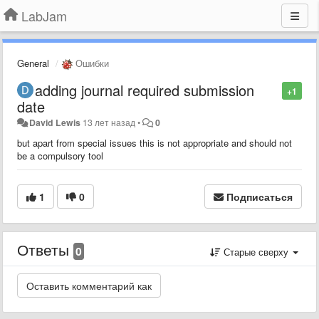
LabJam
General
Ошибки
adding journal required submission
+1
date
David Lewis
13 лет назад
•
0
but apart from special issues this is not appropriate and should not
be a compulsory tool
1
0
Подписаться
Ответы
0
Старые сверху