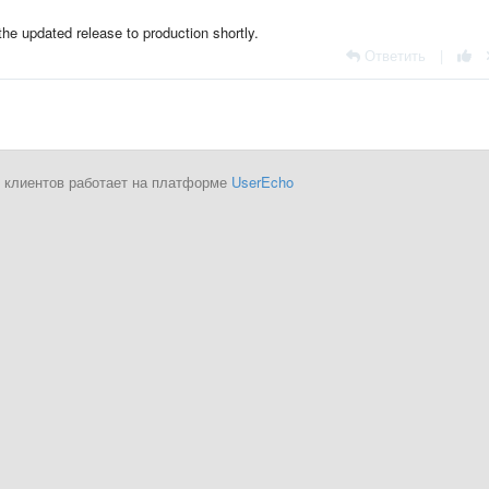
 the updated release to production shortly.
Ответить
|
 клиентов работает на платформе
UserEcho