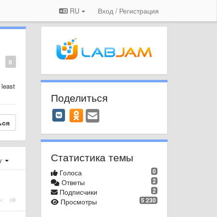
RU
Вход / Регистрация
0
 least
Поделиться
ься
Статистика темы
у
0
Голоса
2
Ответы
2
Подписчики
5 230
Просмотры