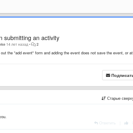
 submitting an activity
eke
14 лет назад
•
2
ing out the "add event" form and adding the event does not save the event, or at
Подписат
Старые сверх
h you.
Ответить
|