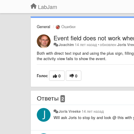
LabJam
General
Ошибки
Event field does not work when
Joachim
14 лет назад
•
обновлен
Joris Vre
Both with direct text input and using the plus sign, fill
the activity view fails to show the event.
Голос
0
0
Ответы
2
Joris Vreeke
14 лет назад
Will ask Joris to stop by and look @ this wit