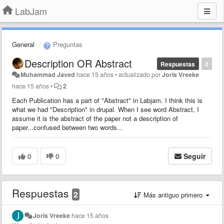
LabJam
General
Preguntas
Description OR Abstract
Respuestas
0
Muhammad Javed
hace 15 años
•
actualizado por
Joris Vreeke
hace 15 años
•
2
Each Publication has a part of "Abstract" in Labjam. I think this is
what we had "Description" in drupal. When I see word Abstract, I
assume it is the abstract of the paper not a description of
paper...confused between two words...
0
0
Seguir
Respuestas
2
Más antiguo primero
Joris Vreeke
hace 15 años